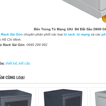
Bên Trong Tủ Mạng 10U Để Đất Sâu D600 G
 Rack Sài Gòn
chuyên phân phối các loại
tủ rack
,
tủ mạng
và các
ph
ại Hồ Chí Minh.
Tủ Rack Sài Gòn
: 0949 299 992
óa:
thiết kế
,
kết cấu
ẨM CÙNG LOẠI