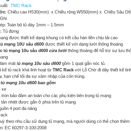
xuất:
TMC
Rack
ớc:
Chiều cao H530(mm) x Chiều rộng W550(mm) x Chiều Sâu D60
:Ghi
hép: Toàn bộ tủ dày 1mm – 1.5mm
: Tủ đứng
ạng được thiết kế dạng khung có kết cầu hàn liền chịu tải cao
tủ mạng 10U sâu d600
được thiết kế với dạng lưới thông thoáng
c tủ mạng 10u sâu d600
cửa lưới
thông thoáng để hỗ trợ sự lưu th
mạng
 làm mát
t
ủ mạng 10u sâu d600
gồm 1 quạt gắn nóc tủ.
t kế tủ rack khá linh hoạt từ
TMC Rack
với Lỗ Chờ đi dây thiết kế tinh
u
, hạn chế tối đa sự xâm nhập của côn trùng.
tủ mạng 10u d6
00 bao gồm
 xe
 tròn bảo đảm an toàn cho các phụ kiện bên trong tủ mạng
ó tản nhiệt được gắn ở phía trên tủ mạng
guồn 4 port đa năng
rack
tuỳ theo nhu cầu sử dụng tủ mạng, mà người dùng có thẻ chọn thêm
ẩn: EC 60297-3-100:2008