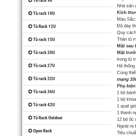
Tủ rack 9u
Nhà sản 
Kích thư
Tủ rack 10U
Màu Sắc
Độ dày t
Tủ Rack 12U
Quy cách
Thân tủ m
Tủ rack 15U
Mặt sau 
Tủ rack 20U
Mặt trướ
trong tủ 
Tủ rack 27U
Hệ thống
Cùng thiế
Tủ rack 32U
mạng 10
Phụ kiện 
Tủ rack 36U
1 bộ bánh
1 bộ khóa
Tủ rack 42U
1 quạt gi
1 thanh n
Tủ Rack Outdoor
12 bộ ốc 
Ngoài ra 
Open Rack
Tiêu chu