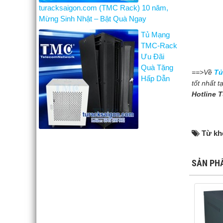
turacksaigon.com (TMC Rack) 10 năm,
Mừng Sinh Nhật – Bật Quà Ngay
Tủ Mạng
TMC-Rack
Ưu Đãi
Quà Tặng
==>Về
Tủ
Hấp Dẫn
tốt nhất t
Hotline 
Từ kh
SẢN PH