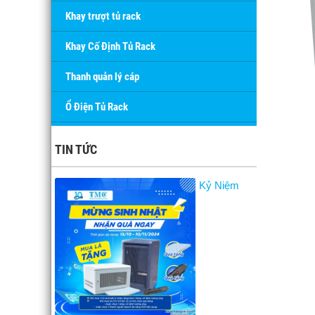
Khay trượt tủ rack
Khay Cố Định Tủ Rack
Thanh quản lý cáp
Ổ Điện Tủ Rack
TIN TỨC
Kỷ Niệm