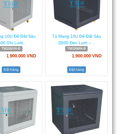
̣ng 10U Để Đất Sâu
Tủ Mạng 10U Để Đất Sâu
00 Ghi Lưới...
D500 Đen Lưới –...
TM105GN-B
TM105BN-B
1.900.000 VND
1.900.000 VND
Đặt hàng
Đặt hàng