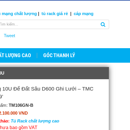
ủ mạng
chất lượng
|
tủ rack giá rẻ
|
cáp
mạng
Tweet
ẤT LƯỢNG CAO
GÓC THANH LÝ
0U
ng 10U Để Đất Sâu D600 Ghi Lưới – TMC
9’
hẩm:
TM106GN-B
2.100.000 VND
hảo:
Tủ Rack chất lượng cao
 chưa bao gồm VAT