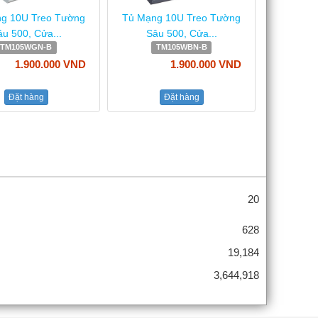
g 10U Treo Tường
Tủ Mạng 10U Treo Tường
u 500, Cửa...
Sâu 500, Cửa...
TM105WGN-B
TM105WBN-B
1.900.000 VND
1.900.000 VND
Đặt hàng
Đặt hàng
20
628
19,184
3,644,918