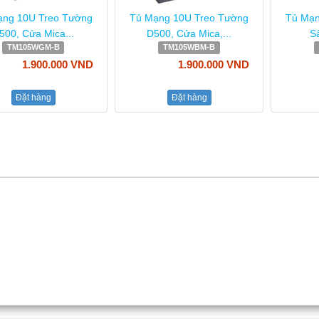
ạng 10U Treo Tường
Tủ Mạng 10U Treo Tường
Tủ Mạn
500, Cửa Mica...
D500, Cửa Mica,...
Sâ
TM105WGM-B
TM105WBM-B
1.900.000 VND
1.900.000 VND
Đặt hàng
Đặt hàng