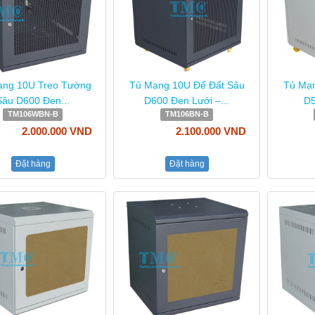
ạng 10U Treo Tường
Tủ Mạng 10U Để Đất Sâu
Tủ Ma
Sâu D600 Đen...
D600 Đen Lưới –...
D5
TM106WBN-B
TM106BN-B
2.000.000 VND
2.100.000 VND
Đặt hàng
Đặt hàng