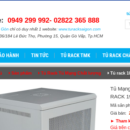
t
e:
0949 299 992-
02822 365 888​​
i Gòn
chỉ có duy nhất 1 website:
www.turacksaigon.com
: 736/184 Lê Đức Thọ, Phường 15, Quận Gò Vấp, Tp.HCM
ẢO HÀNH
TIN TỨC
TỦ RACK TMK
TỦ RACK CH
ủ
Sản phẩm
Tủ Rack Tủ Mạng Chất lượng
Tủ rack 1
Tủ Mạ
RACK 1
Mã sản p
Giá bán:
► Tham k
Giá trên