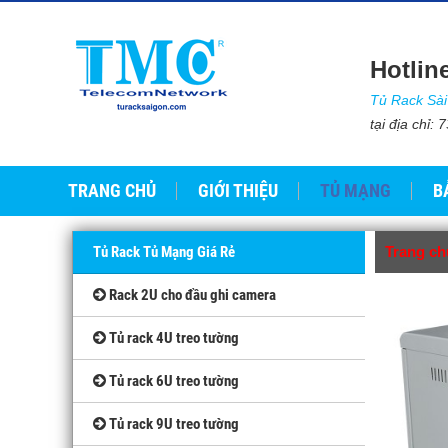
Hotlin
Tủ Rack Sà
tại địa chỉ
TRANG CHỦ
GIỚI THIỆU
TỦ MẠNG
B
Tủ Rack Tủ Mạng Giá Rẻ
Trang ch
Rack 2U cho đầu ghi camera
Tủ rack 4U treo tường
Tủ rack 6U treo tường
Tủ rack 9U treo tường