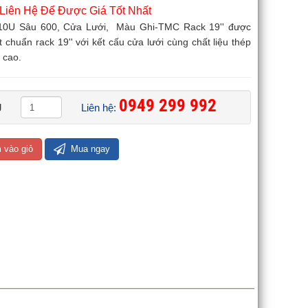
 Liên Hệ Để Được Giá Tốt Nhất
10U Sâu 600, Cửa Lưới, Màu Ghi-TMC Rack 19'' được
ạt chuẩn rack 19'' với kết cấu cửa lưới cùng chất liệu thép
 cao.
0949 299 992 ​
g
Liên hệ:
 vào giỏ
Mua ngay