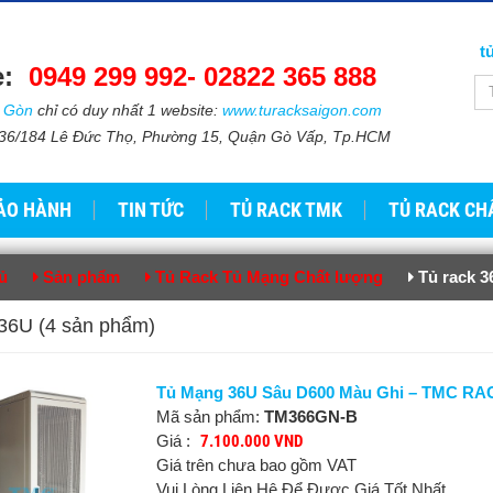
t
e:
0949 299 992-
02822 365 888​​
i Gòn
chỉ có duy nhất 1 website:
www.turacksaigon.com
: 736/184 Lê Đức Thọ, Phường 15, Quận Gò Vấp, Tp.HCM
ẢO HÀNH
TIN TỨC
TỦ RACK TMK
TỦ RACK CH
ủ
Sản phẩm
Tủ Rack Tủ Mạng Chất lượng
Tủ rack 3
 36U (4 sản phẩm)
Tủ Mạng 36U Sâu D600 Màu Ghi – TMC RAC
Mã sản phẩm:
TM366GN-B
Giá :
7.100.000 VND
Giá trên chưa bao gồm VAT
Vui Lòng Liên Hệ Để Được Giá Tốt Nhất