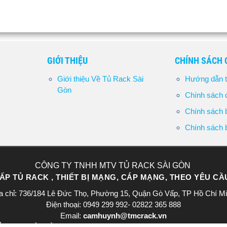
GIỚI THIỆU
CHÍNH SÁCH
Giới thiệu Về Tủ Rack Sài
Hướng dẫn t
Gòn
Chính sách đ
Chính sách b
Chính sách b
CÔNG TY TNHH MTV TỦ RACK SÀI GÒN
P TỦ RACK , THIẾT BỊ MẠNG, CÁP MẠNG, THEO YÊU C
a chỉ: 736/184 Lê Đức Thọ, Phường 15, Quận Gò Vấp, TP Hồ Chí M
Điện thoại: 0949 299 992- 02822 365 888​
Email:
camhuynh@tmcrack.vn
ACK SÀI GÒN - Giấy CNĐKDN: 0318221226 - Ngày cấp: 19/12/2023 