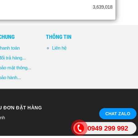
3,639,018
 CHUNG
THÔNG TIN
hanh toán
Liên hệ
ổi trả hàng...
ảo mật thông...
ảo hành...
ẦU ĐƠN ĐẶT HÀNG
CHAT ZALO
inh
0949 299 992
đăng ký lần đầu -Cơ quan cấp: Phòng Đăng ký kinh