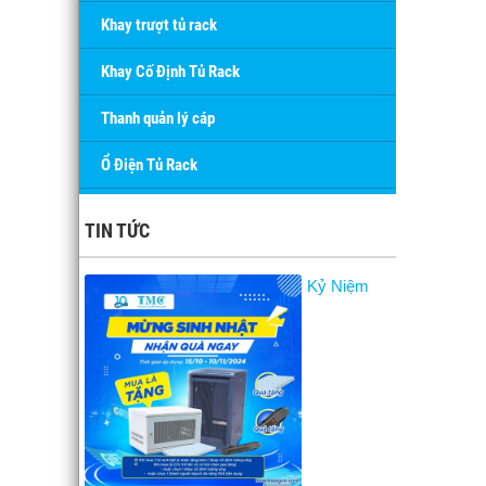
Khay trượt tủ rack
Khay Cố Định Tủ Rack
Thanh quản lý cáp
Ổ Điện Tủ Rack
TIN TỨC
Kỷ Niệm