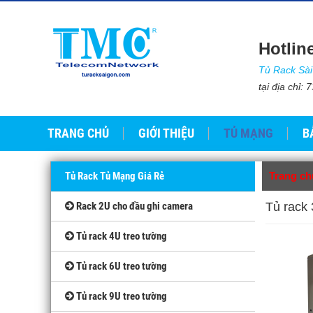
Hotlin
Tủ Rack Sà
tại địa chỉ
TRANG CHỦ
GIỚI THIỆU
TỦ MẠNG
B
Tủ Rack Tủ Mạng Giá Rẻ
Trang ch
Rack 2U cho đầu ghi camera
Tủ rack
Tủ rack 4U treo tường
Tủ rack 6U treo tường
Tủ rack 9U treo tường