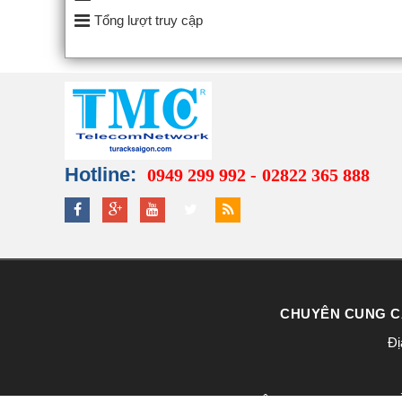
Tổng lượt truy cập
Hotline:
0949 299 992 -
02822 365 888
CHUYÊN CUNG CẤ
Đị
© Bản quyền thuộc về @2023 CÔNG TY TNHH MTV TỦ R