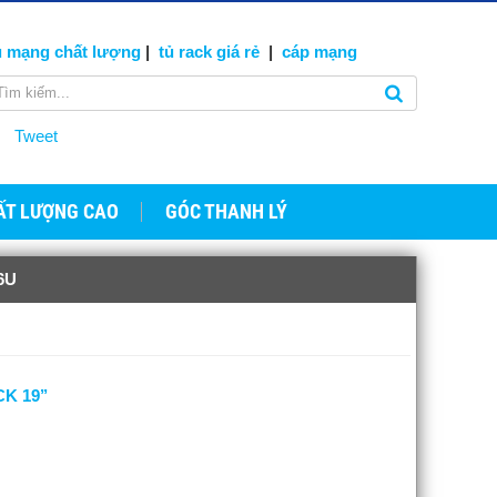
ủ mạng
chất lượng
|
tủ rack giá rẻ
|
cáp
mạng
Tweet
ẤT LƯỢNG CAO
GÓC THANH LÝ
6U
K 19’’