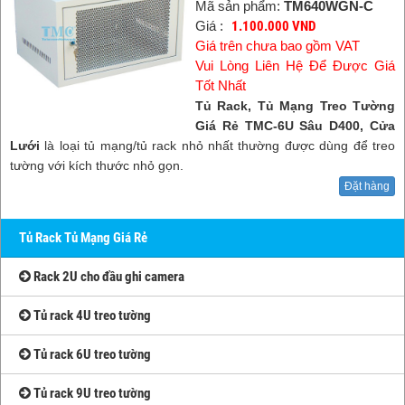
Mã sản phẩm:
TM640WGN-C
Giá :
1.100.000 VND
Giá trên chưa bao gồm VAT
Vui Lòng Liên Hệ Để Được Giá
Tốt Nhất
Tủ Rack, Tủ Mạng Treo Tường
Giá Rẻ TMC-6U Sâu D400, Cửa
Lưới
là loại tủ mạng/tủ rack nhỏ nhất thường được dùng để treo
tường với kích thước nhỏ gọn.
Đặt hàng
Tủ Rack Tủ Mạng Giá Rẻ
Rack 2U cho đầu ghi camera
Tủ rack 4U treo tường
Tủ rack 6U treo tường
Tủ rack 9U treo tường