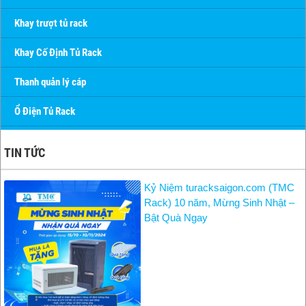
Khay trượt tủ rack
Khay Cố Định Tủ Rack
Thanh quản lý cáp
Ổ Điện Tủ Rack
TIN TỨC
Kỷ Niệm turacksaigon.com (TMC
Rack) 10 năm, Mừng Sinh Nhật –
Bật Quà Ngay