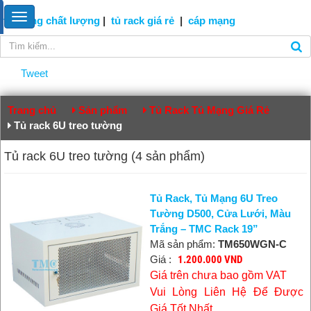
tủ mạng
chất lượng
|
tủ rack giá rẻ
|
cáp
mạng
Tweet
Trang chủ
Sản phẩm
Tủ Rack Tủ Mạng Giá Rẻ
Tủ rack 6U treo tường
Tủ rack 6U treo tường (4 sản phẩm)
Tủ Rack, Tủ Mạng 6U Treo
Tường D500, Cửa Lưới, Màu
Trắng – TMC Rack 19”
Mã sản phẩm:
TM650WGN-C
Giá :
1.200.000 VND
Giá trên chưa bao gồm VAT
Vui Lòng Liên Hệ Để Được
Giá Tốt Nhất