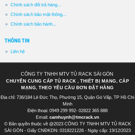
Chính sách đổi trả hàng...
Chính sách bảo mật thông...
Chính sách bảo hành...
THÔNG TIN
Liên hệ
CÔNG TY TNHH MTV TỦ RACK SÀI GÒN
CHUYÊN CUNG CẤP TỦ RACK , THIẾT BỊ MẠNG, CÁP
MẠNG, THEO YÊU CẦU ĐƠN ĐẶT HÀNG
Địa chỉ: 736/184 Lê Đức Thọ, Phường 15, Quận Gò Vấp, TP Hồ Chí
Minh
Điện thoại: 0949 299 992- 02822 365 888​
Email:
camhuynh@tmcrack.vn
© Bản quyền thuộc về @2023 CÔNG TY TNHH MTV TỦ RACK
SÀI GÒN - Giấy CNĐKDN: 0318221226 - Ngày cấp: 19/12/2023