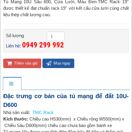
Tủ Mạng 10U Sâu 600, Cửa Lưới, Màu Đen-TMC Rack 19''
được thiết kế đạt chuẩn rack 19'' với kết cấu cửa lưới cùng chất
liệu thép chất lượng cao.
Số lượng
0949 299 992 ​
Liên hệ:
Thêm vào giỏ
Mua ngay
Đặc trưng cơ bản của tủ mạng để đất 10U-
D600
Nhà sản xuất:
TMC
Rack
Kích thước:
Chiều cao H530(mm) x Chiều rộng W550(mm) x
Chiều Sâu D600(mm) chiều cao chưa bao gồm bánh xe
Tủ mạng 10u được sơn tĩnh điện đảm bảo độ bền và thẩm mỹ