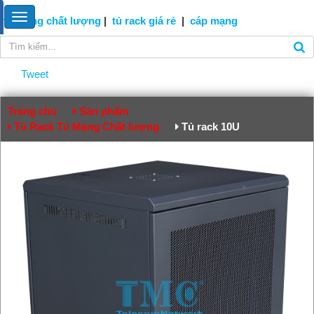
tủ mạng
chất lượng
|
tủ rack giá rẻ
|
cáp
mạng
Tweet
Trang chủ
Sản phẩm
Tủ Rack Tủ Mạng Chất lượng
Tủ rack 10U