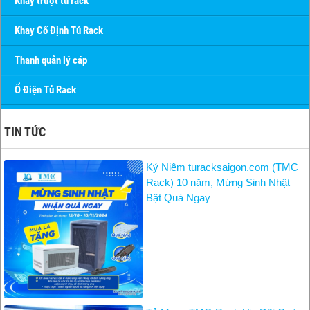
Khay trượt tủ rack
Khay Cố Định Tủ Rack
Thanh quản lý cáp
Ổ Điện Tủ Rack
TIN TỨC
Kỷ Niệm turacksaigon.com (TMC
Rack) 10 năm, Mừng Sinh Nhật –
Bật Quà Ngay