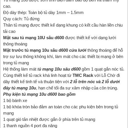
cao.
Độ dày thép: Toàn bộ tủ dày 1mm – 1.5mm
Quy cách: Tủ đứng
Thân tủ mạng được thiết kế dạng khung có kết cầu hàn liền chịu
tải cao
Mặt sau tủ mạng 10U sâu d600
được thiết kế với dạng lưới
thông thoáng
Mặt trước tủ mạng 10u sâu d600
cửa lưới
thông thoáng để hỗ
trợ sự lưu thông không khí, làm mát cho các thiết bị mạng ở bên
trong tủ mạng
Hệ thống làm mát
t
ủ mạng 10u sâu d600
gồm 1 quạt gắn nóc tủ.
Cùng thiết kế tủ rack khá linh hoạt từ
TMC Rack
với Lỗ Chờ đi
dây thiết kế tinh tế và thuận tiện với
2 lỗ trên nóc và 2 lỗ dưới
đáy tủ mạng 10u
, hạn chế tối đa sự xâm nhập của côn trùng.
Phụ kiện tủ mạng 10u d600 bao gồm
1 bộ bánh xe
1 bộ khóa tròn bảo đảm an toàn cho các phụ kiện bên trong tủ
mạng
1 quạt gió tản nhiệt được gắn ở phía trên tủ mạng
1 thanh nguồn 4 port đa năng