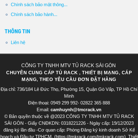
Chính sách bảo mật thông...
Chính sách bảo hành...
THÔNG TIN
Liên hệ
CÔNG TY TNHH MTV TỦ RACK SÀI GÒN
CHUYÊN CUNG CẤP TỦ RACK , THIẾT BỊ MẠNG, CÁP
MẠNG, THEO YÊU CẦU ĐƠN ĐẶT HÀNG
Địa chỉ: 736/184 Lê Đức Thọ, Phường 15, Quận Gò Vấp, TP Hồ Chí
Minh
Điện thoại: 0949 299 992- 02822 365 888​
Email:
camhuynh@tmcrack.vn
© Bản quyền thuộc về @2023 CÔNG TY TNHH MTV TỦ RACK
SÀI GÒN - Giấy CNĐKDN: 0318221226 - Ngày cấp: 19/12/2023
đăng ký lần đầu -Cơ quan cấp: Phòng Đăng ký kinh doanh Sở Kế
hoạch và Đầu tư TPHCM. (https://tmkrack.com/tmkrack.com) Thiết