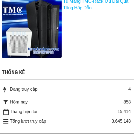
Tủ Mạng TMC-Rack Ưu Đãi Quà
Tặng Hấp Dẫn
THỐNG KÊ
Đang truy cập
4
Hôm nay
858
Tháng hiện tại
19,414
Tổng lượt truy cập
3,645,148