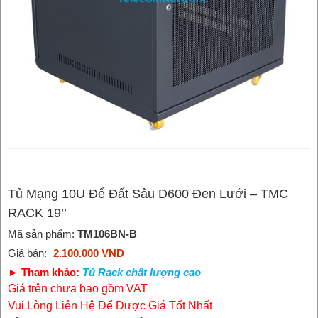
Tủ Mạng 10U Để Đất Sâu D600 Đen Lưới – TMC
RACK 19’’
Mã sản phẩm:
TM106BN-B
Giá bán:
2.100.000 VND
► Tham khảo:
Tủ Rack chất lượng cao
Giá trên chưa bao gồm VAT
Vui Lòng Liên Hệ Để Được Giá Tốt Nhất