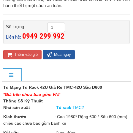
hành thiết bị một cách an toàn.
Số lượng
0949 299 992 ​
Liên hệ:
Thêm vào giỏ
Mua ngay
Tủ Mạng Tủ Rack 42U Giá Rẻ TMC-42U Sâu D600
*Giá trên chưa bao gồm VAT
Thông Số Kỹ Thuật
Nhà sản xuất
:
Tủ rack
TMC2
Kích thước
: Cao 1980* Rộng 600 * Sâu 600 (mm)
chiều cao chưa bao gồm bánh xe
Kết cấu
: Dạng đứng