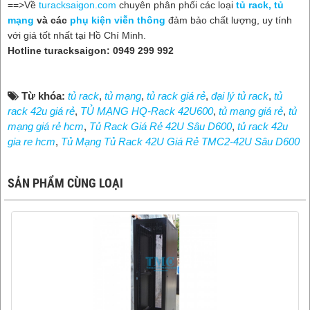
==>Về
turacksaigon.com
chuyên phân phối các loại
t
ủ rack,
t
ủ
m
ạng
và các
ph
ụ ki
ện vi
ễn thông
đảm bảo chất lượng, uy tính
với giá tốt nhất tại Hồ Chí Minh.
Hotline turacksaigon: 0949 299 992
Từ khóa:
tủ rack
,
tủ mạng
,
tủ rack giá rẻ
,
đại lý tủ rack
,
tủ
rack 42u giá rẻ
,
TỦ MẠNG HQ-Rack 42U600
,
tủ mạng giá rẻ
,
tủ
mạng giá rẻ hcm
,
Tủ Rack Giá Rẻ 42U Sâu D600
,
tủ rack 42u
gia re hcm
,
Tủ Mạng Tủ Rack 42U Giá Rẻ TMC2-42U Sâu D600
SẢN PHẨM CÙNG LOẠI