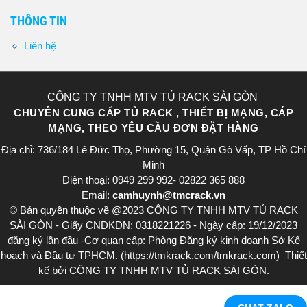
THÔNG TIN
Liên hệ
CÔNG TY TNHH MTV TỦ RACK SÀI GÒN
CHUYÊN CUNG CẤP TỦ RACK , THIẾT BỊ MẠNG, CÁP
MẠNG, THEO YÊU CẦU ĐƠN ĐẶT HÀNG
Địa chỉ: 736/184 Lê Đức Thọ, Phường 15, Quận Gò Vấp, TP Hồ Chí
Minh
Điện thoại: 0949 299 992- 02822 365 888​
Email:
camhuynh@tmcrack.vn
© Bản quyền thuộc về @2023 CÔNG TY TNHH MTV TỦ RACK
SÀI GÒN - Giấy CNĐKDN: 0318221226 - Ngày cấp: 19/12/2023
đăng ký lần đầu -Cơ quan cấp: Phòng Đăng ký kinh doanh Sở Kế
hoạch và Đầu tư TPHCM. (https://tmkrack.com/tmkrack.com) Thiết
kế bởi CÔNG TY TNHH MTV TỦ RACK SÀI GÒN.