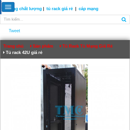
tủ mạng
chất lượng
|
tủ rack giá rẻ
|
cáp
mạng
Tweet
Trang chủ
Sản phẩm
Tủ Rack Tủ Mạng Giá Rẻ
Tủ rack 42U giá rẻ