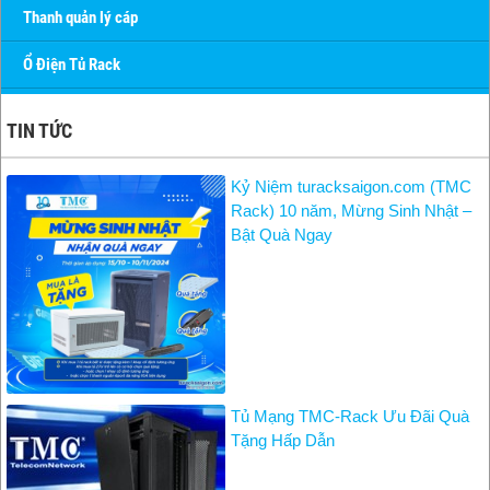
Thanh quản lý cáp
Ổ Điện Tủ Rack
TIN TỨC
Kỷ Niệm turacksaigon.com (TMC
Rack) 10 năm, Mừng Sinh Nhật –
Bật Quà Ngay
Tủ Mạng TMC-Rack Ưu Đãi Quà
Tặng Hấp Dẫn