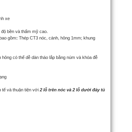
nh xe
 độ bền và thẩm mỹ cao.
o bao gồm
:
Thép CT3 nóc, cánh, hông 1mm; khung
h hông có thể dễ dàn tháo lắp bằng núm và khóa đễ
ạng
 tế và thuận tiện với
2 lỗ trên nóc và 2 lỗ dưới đáy tủ