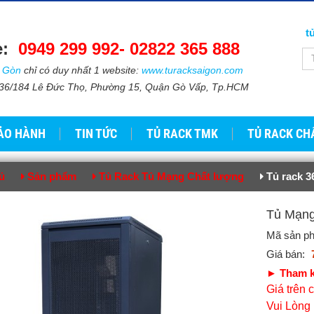
t
e:
0949 299 992-
02822 365 888​​
i Gòn
chỉ có duy nhất 1 website:
www.turacksaigon.com
: 736/184 Lê Đức Thọ, Phường 15, Quận Gò Vấp, Tp.HCM
ẢO HÀNH
TIN TỨC
TỦ RACK TMK
TỦ RACK CH
ủ
Sản phẩm
Tủ Rack Tủ Mạng Chất lượng
Tủ rack 3
Tủ Mạ
Mã sản p
Giá bán:
► Tham k
Giá trên
Vui Lòng