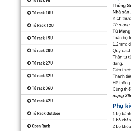
Tủ rack 9u
Thông S
Nhà sản 
Tủ rack 10U
Kích thư
Tủ mạng 
Tủ Rack 12U
Tủ Mạng
Toàn bộ
t
Tủ rack 15U
1.2mm; đ
Tủ rack 20U
Quy cách
Thân tủ
t
Tủ rack 27U
dàng.
Cửa trướ
Tủ rack 32U
Thanh tiêu
Hệ thống 
Tủ rack 36U
Cùng thiế
mạng 36
Tủ rack 42U
Phụ ki
Tủ Rack Outdoor
1 bộ bánh
1 bộ chân
Open Rack
2 bộ khóa