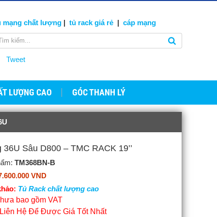
ủ mạng
chất lượng
|
tủ rack giá rẻ
|
cáp
mạng
Tweet
ẤT LƯỢNG CAO
GÓC THANH LÝ
6U
ng 36U Sâu D800 – TMC RACK 19’’
hẩm:
TM368BN-B
7.600.000 VND
hảo:
Tủ Rack chất lượng cao
 chưa bao gồm VAT
 Liên Hệ Để Được Giá Tốt Nhất