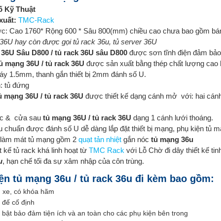
ố Kỹ Thuật
xuất:
TMC-Rack
ớc: Cao 1760* Rộng 600 * Sâu 800(mm) chiều cao chưa bao gồm bá
36U hay còn được gọi tủ rack 36u, tủ server 36U
 36U Sâu D800 / tủ rack 36U sâu D800
được sơn tĩnh điện đảm bảo
ủ mạng 36U / tủ rack 36U
được sản xuất bằng thép chất lượng ca
áy 1.5mm, thanh gắn thiết bị 2mm đánh số U.
: tủ đứng
ủ mạng 36U / tủ rack 36U
được thiết kế dạng cánh mở với: hai cán
c & cửa sau
tủ mạng 36U / tủ rack 36U
dạng 1 cánh lưới thoáng.
 chuẩn được đánh số U dễ dàng lắp đặt thiết bị mạng, phụ kiện tủ m
làm mát tủ mạng gồm 2
quạt tản nhiệt
gắn nóc
tủ mạng 36u
t kế tủ rack khá linh hoạt từ
TMC Rack
với Lỗ Chờ đi dây thiết kế tinh
u
, hạn chế tối đa sự xâm nhập của côn trùng.
ện tủ mạng 36u / tủ rack 36u đi kèm bao gồm:
 xe, có khóa hãm
 đế cố định
 bật bảo đảm tiện ích và an toàn cho các phụ kiện bên trong