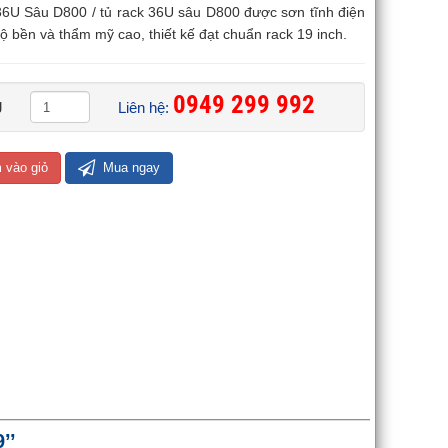
36U Sâu D800 / tủ rack 36U sâu D800 được sơn tĩnh điện
 bền và thẩm mỹ cao, thiết kế đạt chuẩn rack 19 inch.
0949 299 992 ​
g
Liên hệ:
 vào giỏ
Mua ngay
’’