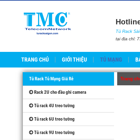
Hotlin
Tủ Rack Sà
tại địa chỉ
TRANG CHỦ
GIỚI THIỆU
TỦ MẠNG
B
Tủ Rack Tủ Mạng Giá Rẻ
Trang ch
Rack 2U cho đầu ghi camera
Tủ rack 4U treo tường
Tủ rack 6U treo tường
Tủ rack 9U treo tường