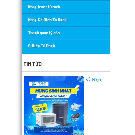
Khay trượt tủ rack
Khay Cố Định Tủ Rack
Thanh quản lý cáp
Ổ Điện Tủ Rack
TIN TỨC
Kỷ Niệm