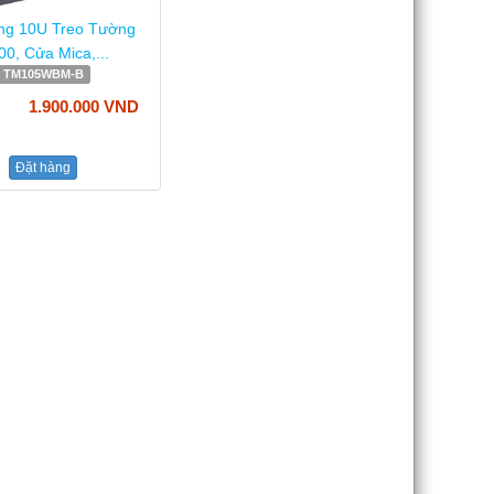
ng 10U Treo Tường
0, Cửa Mica,...
TM105WBM-B
1.900.000 VND
Đặt hàng