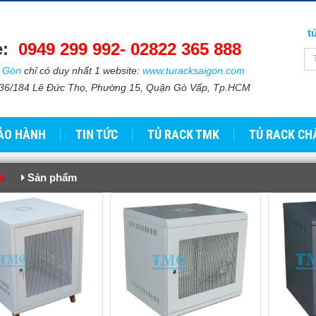
t
e:
0949 299 992-
02822 365 888​​
i Gòn
chỉ có duy nhất 1 website:
www.turacksaigon.com
: 736/184 Lê Đức Thọ, Phường 15, Quận Gò Vấp, Tp.HCM
ẢO HÀNH
TIN TỨC
TỦ RACK TMK
TỦ RACK CH
ủ
Sản phẩm