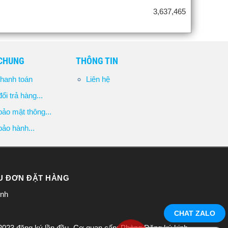
3,637,465
 CHUNG
THÔNG TIN
hanh toán
Liên hệ
ổi trả hàng...
ảo mật thông...
ảo hành...
ẦU ĐƠN ĐẶT HÀNG
inh
CHAT ZALO
đăng ký lần đầu -Cơ quan cấp: Phòng Đăng ký kinh