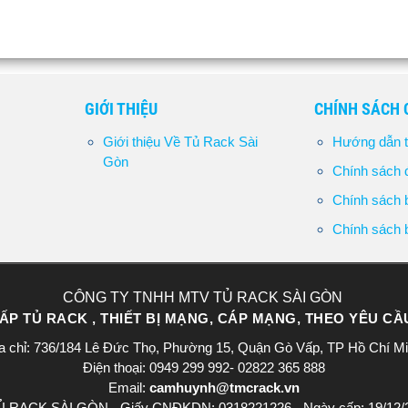
GIỚI THIỆU
CHÍNH SÁCH
Giới thiệu Về Tủ Rack Sài
Hướng dẫn t
Gòn
Chính sách đ
Chính sách b
Chính sách b
CÔNG TY TNHH MTV TỦ RACK SÀI GÒN
P TỦ RACK , THIẾT BỊ MẠNG, CÁP MẠNG, THEO YÊU C
a chỉ: 736/184 Lê Đức Thọ, Phường 15, Quận Gò Vấp, TP Hồ Chí M
Điện thoại: 0949 299 992- 02822 365 888​
Email:
camhuynh@tmcrack.vn
ACK SÀI GÒN - Giấy CNĐKDN: 0318221226 - Ngày cấp: 19/12/2023 