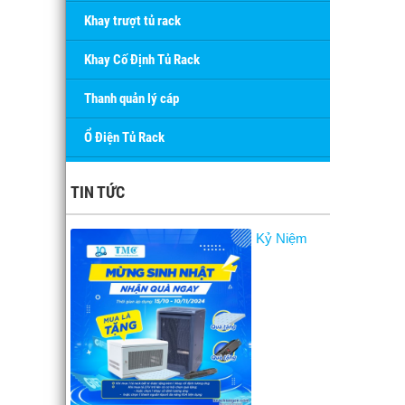
Khay trượt tủ rack
Khay Cố Định Tủ Rack
Thanh quản lý cáp
Ổ Điện Tủ Rack
TIN TỨC
Kỷ Niệm