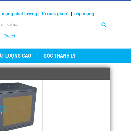
ủ mạng
chất lượng
|
tủ rack giá rẻ
|
cáp
mạng
Tweet
ẤT LƯỢNG CAO
GÓC THANH LÝ