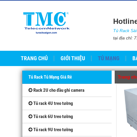
Hotlin
Tủ Rack Sà
tại địa chỉ
TRANG CHỦ
GIỚI THIỆU
TỦ MẠNG
B
Tủ Rack Tủ Mạng Giá Rẻ
Trang ch
Rack 2U cho đầu ghi camera
Tủ rack 4U treo tường
Tủ rack 6U treo tường
Tủ rack 9U treo tường