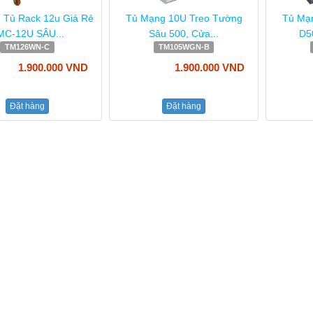
 Tủ Rack 12u Giá Rẻ
Tủ Mạng 10U Treo Tường
Tủ Mạ
MC-12U SÂU...
Sâu 500, Cửa...
D50
TM126WN-C
TM105WGN-B
1.900.000 VND
1.900.000 VND
Đặt hàng
Đặt hàng