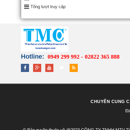
Tổng lượt truy cập
Hotline:
0949 299 992 -
02822 365 888
CHUYÊN CUNG CẤ
Đị
© Bản quyền thuộc về @2023 CÔNG TY TNHH MTV TỦ R