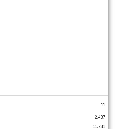
11
2,437
11,731