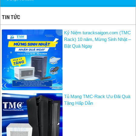
TIN TỨC
Kỷ Niệm turacksaigon.com (TMC
Rack) 10 năm, Mừng Sinh Nhật –
Bật Quà Ngay
Tủ Mạng TMC-Rack Ưu Đãi Quà
Tặng Hấp Dẫn