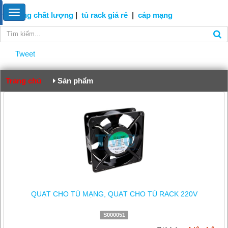
tủ mạng
chất lượng
|
tủ rack giá rẻ
|
cáp
mạng
Tweet
Trang chủ
Sản phẩm
QUẠT CHO TỦ MẠNG, QUẠT CHO TỦ RACK 220V
S000051