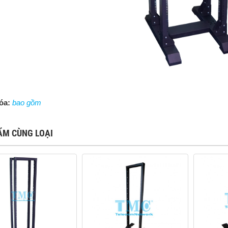
óa:
bao gồm
ẨM CÙNG LOẠI