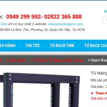
t
e:
0949 299 992-
02822 365 888​​
i Gòn
chỉ có duy nhất 1 website:
www.turacksaigon.com
: 736/184 Lê Đức Thọ, Phường 15, Quận Gò Vấp, Tp.HCM
ẢO HÀNH
TIN TỨC
TỦ RACK TMK
TỦ RACK CH
ủ
Sản phẩm
Tủ Rack Tủ Mạng Chất lượng
Open Rac
Tủ Mạ
Mã sản p
Giá bán:
► Tham k
Giá trên 