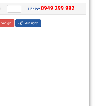
0949 299 992 ​
g
Liên hệ:
 vào giỏ
Mua ngay