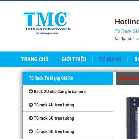
Hotlin
Tủ Rack Sà
tại địa chỉ
TRANG CHỦ
GIỚI THIỆU
TỦ MẠNG
B
Tủ Rack Tủ Mạng Giá Rẻ
Trang ch
Rack 2U cho đầu ghi camera
Tủ rack 4U treo tường
Tủ rack 6U treo tường
Tủ rack 9U treo tường