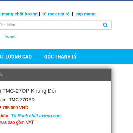
ủ mạng
chất lượng
|
tủ rack giá rẻ
|
cáp
mạng
Tweet
ẤT LƯỢNG CAO
GÓC THANH LÝ
k
ng TMC-27OP Khung Đôi
hẩm:
TMC-27OPD
2.795.000 VND
hảo:
Tủ Rack chất lượng cao
chưa bao gồm VAT