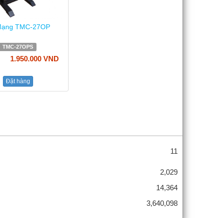
Mạng TMC-27OP
TMC-27OPS
1.950.000 VND
Đặt hàng
11
2,029
14,364
3,640,098