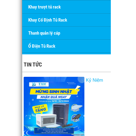
Khay trượt tủ rack
Khay Cố Định Tủ Rack
Thanh quản lý cáp
Ổ Điện Tủ Rack
TIN TỨC
Kỷ Niệm