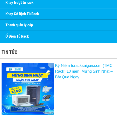
Khay trượt tủ rack
Khay Cố Định Tủ Rack
Thanh quản lý cáp
Ổ Điện Tủ Rack
TIN TỨC
Kỷ Niệm turacksaigon.com (TMC
Rack) 10 năm, Mừng Sinh Nhật –
Bật Quà Ngay