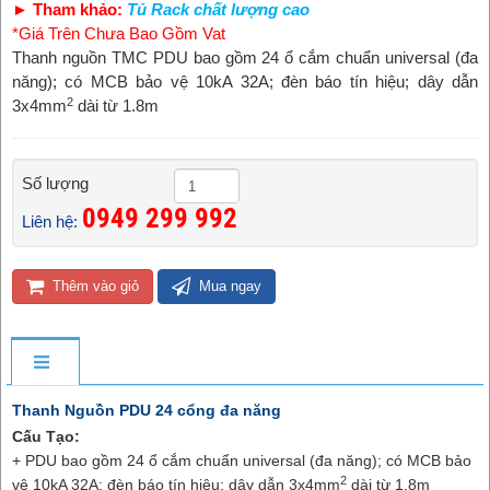
► Tham khảo:
Tủ Rack chất lượng cao
*Giá Trên Chưa Bao Gồm Vat
Thanh nguồn TMC PDU bao gồm 24 ổ cắm chuẩn universal (đa
năng); có MCB bảo vệ 10kA 32A; đèn báo tín hiệu; dây dẫn
2
3x4mm
dài từ 1.8m
Số lượng
0949 299 992 ​
Liên hệ:
Thêm vào giỏ
Mua ngay
Thanh Nguồn PDU 24 cổng đa năng
Cấu Tạo:
+ PDU bao gồm 24 ổ cắm chuẩn universal (đa năng); có MCB bảo
2
vệ 10kA 32A; đèn báo tín hiệu; dây dẫn 3x4mm
dài từ 1.8m