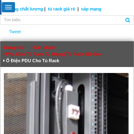
tủ mạng
chất lượng
|
tủ rack giá rẻ
|
cáp
mạng
Tweet
Trang chủ
Sản phẩm
Phụ Kiện Tủ Rack Tủ Mạng | Tủ Rack Sài Gòn
Ổ Điện PDU Cho Tủ Rack