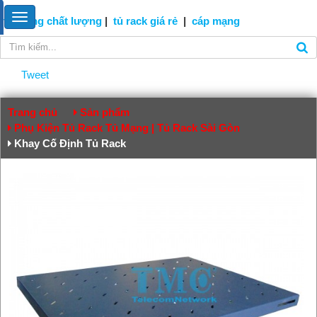
tủ mạng
chất lượng
|
tủ rack giá rẻ
|
cáp
mạng
Tweet
Trang chủ
Sản phẩm
Phụ Kiện Tủ Rack Tủ Mạng | Tủ Rack Sài Gòn
Khay Cố Định Tủ Rack