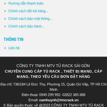
Hướng dẫn thanh toán
Chính sách đổi trả hàng...
Chính sách bảo mật thông...
Chính sách bảo hành...
THÔNG TIN
Liên hệ
CÔNG TY TNHH MTV TỦ RACK SÀI GÒN
CHUYÊN CUNG CẤP TỦ RACK , THIẾT BỊ MẠNG, CÁP
MẠNG, THEO YÊU CẦU ĐƠN ĐẶT HÀNG
Địa chỉ: 736/184 Lê Đức Thọ, Phường 15, Quận Gò Vấp, TP Hồ Chí
Minh
Điện thoại: 0949 299 992- 02822 365 888​
Email:
camhuynh@tmcrack.vn
© Bản quyền thuộc về @2023 CÔNG TY TNHH MTV TỦ RACK