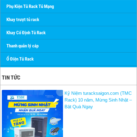
Phụ Kiện Tủ Rack Tủ Mạng
Khay trượt tủ rack
Khay Cố Định Tủ Rack
Thanh quản lý cáp
Ổ Điện Tủ Rack
TIN TỨC
Kỷ Niệm turacksaigon.com (TMC
Rack) 10 năm, Mừng Sinh Nhật –
Bật Quà Ngay