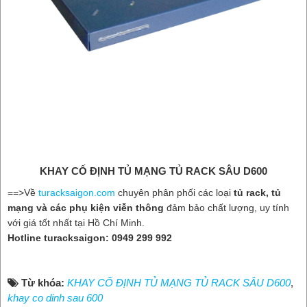
KHAY CỐ ĐỊNH TỦ MẠNG TỦ RACK SÂU D600
==>Về
turacksaigon.com
chuyên phân phối các loại
t
ủ rack, t
ủ
m
ạng và các ph
ụ ki
ện vi
ễn thông
đảm bảo chất lượng, uy tính
với giá tốt nhất tại Hồ Chí Minh.
Hotline turacksaigon: 0949 299 992
Từ khóa:
KHAY CỐ ĐỊNH TỦ MẠNG TỦ RACK SÂU D600
,
khay co dinh sau 600