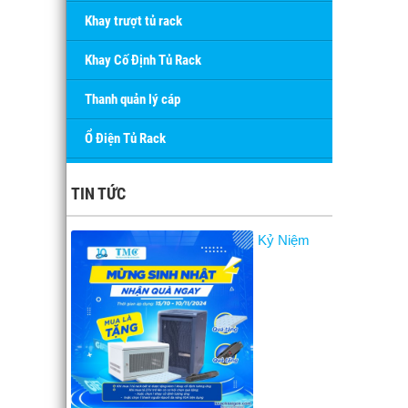
Khay trượt tủ rack
Khay Cố Định Tủ Rack
Thanh quản lý cáp
Ổ Điện Tủ Rack
TIN TỨC
Kỷ Niệm