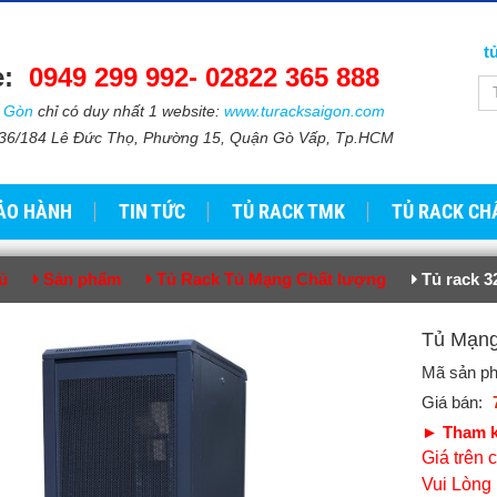
t
e:
0949 299 992-
02822 365 888​​
i Gòn
chỉ có duy nhất 1 website:
www.turacksaigon.com
: 736/184 Lê Đức Thọ, Phường 15, Quận Gò Vấp, Tp.HCM
ẢO HÀNH
TIN TỨC
TỦ RACK TMK
TỦ RACK CH
ủ
Sản phẩm
Tủ Rack Tủ Mạng Chất lượng
Tủ rack 3
Tủ Mạ
Mã sản p
Giá bán:
► Tham k
Giá trên
Vui Lòng