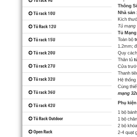
Tủ rack 9u
Thông S
Nhà sản 
Tủ rack 10U
Kích thư
Tủ mạng 
Tủ Rack 12U
Tủ Mạng
Toàn bộ
t
Tủ rack 15U
1.2mm; đ
Tủ rack 20U
Quy cách
Thân tủ
t
Tủ rack 27U
Cửa trướ
Thanh tiêu
Tủ rack 32U
Hệ thống 
Cùng thiế
Tủ rack 36U
mạng 32
Phụ kiện 
Tủ rack 42U
1 bộ bán
Tủ Rack Outdoor
1 bộ chân
2 bộ khóa
Open Rack
2-4 quạt 