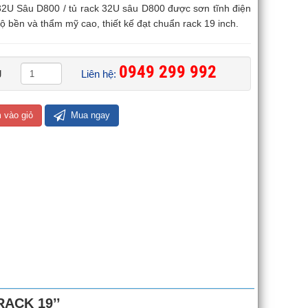
32U Sâu D800 / tủ rack 32U sâu D800 được sơn tĩnh điện
 bền và thẩm mỹ cao, thiết kế đạt chuẩn rack 19 inch.
0949 299 992 ​
g
Liên hệ:
 vào giỏ
Mua ngay
RACK 19’’