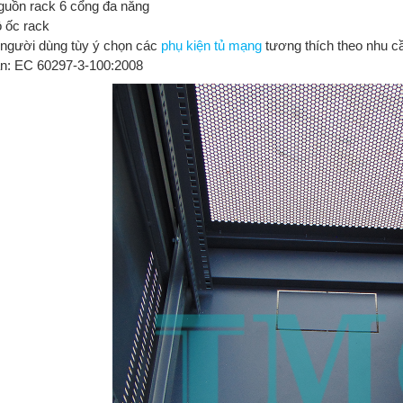
guồn rack 6 cổng đa năng
ộ ốc rack
 người dùng tùy ý chọn các
phụ kiện tủ mạng
tương thích theo nhu câ
ẩn: EC 60297-3-100:2008