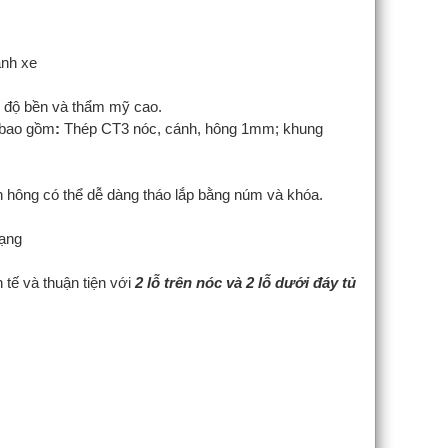
ánh xe
 độ bền và thẩm mỹ cao.
o bao gồm
:
Thép CT3 nóc, cánh, hông 1mm; khung
h hông có thể dễ dàng tháo lắp bằng núm và khóa.
ạng
 tế và thuận tiện với
2 lỗ trên nóc và 2 lỗ dưới đáy tủ