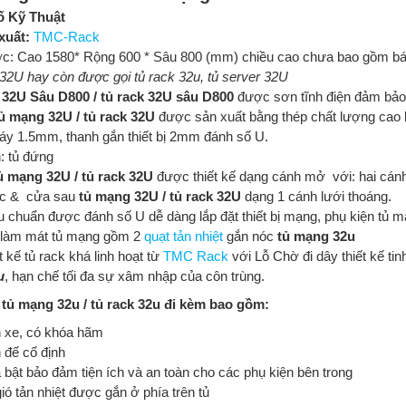
ố Kỹ Thuật
xuất:
TMC-Rack
ớc: Cao 1580* Rộng 600 * Sâu 800 (mm) chiều cao chưa bao gồm b
32U hay còn được gọi tủ rack 32u, tủ server 32U
 32U Sâu D800 / tủ rack 32U sâu D800
được sơn tĩnh điện đảm bảo
ủ mạng 32U / tủ rack 32U
được sản xuất bằng thép chất lượng ca
áy 1.5mm, thanh gắn thiết bị 2mm đánh số U.
: tủ đứng
ủ mạng 32U / tủ rack 32U
được thiết kế dạng cánh mở với: hai cán
c & cửa sau
tủ mạng 32U / tủ rack 32U
dạng 1 cánh lưới thoáng.
 chuẩn được đánh số U dễ dàng lắp đặt thiết bị mạng, phụ kiện tủ m
làm mát tủ mạng gồm 2
quạt tản nhiệt
gắn nóc
tủ mạng 32u
t kế tủ rack khá linh hoạt từ
TMC Rack
với Lỗ Chờ đi dây thiết kế tinh
u
, hạn chế tối đa sự xâm nhập của côn trùng.
tủ mạng 32u / tủ rack 32u đi kèm bao gồm:
h xe, có khóa hãm
 đế cố định
 bật bảo đảm tiện ích và an toàn cho các phụ kiện bên trong
gió tản nhiệt được gắn ở phía trên tủ