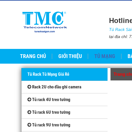
Hotlin
Tủ Rack Sà
tại địa chỉ
TRANG CHỦ
GIỚI THIỆU
TỦ MẠNG
B
Tủ Rack Tủ Mạng Giá Rẻ
Trang ch
Rack 2U cho đầu ghi camera
Tủ rack 4U treo tường
Tủ rack 6U treo tường
Tủ rack 9U treo tường