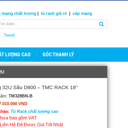
ủ mạng
chất lượng
|
tủ rack giá rẻ
|
cáp
mạng
Tweet
ẤT LƯỢNG CAO
GÓC THANH LÝ
2U
ng 32U Sâu D800 – TMC RACK 19’’
hẩm:
TM328BN-B
7.010.000 VND
hảo:
Tủ Rack chất lượng cao
 chưa bao gồm VAT
 Liên Hệ Để Được Giá Tốt Nhất