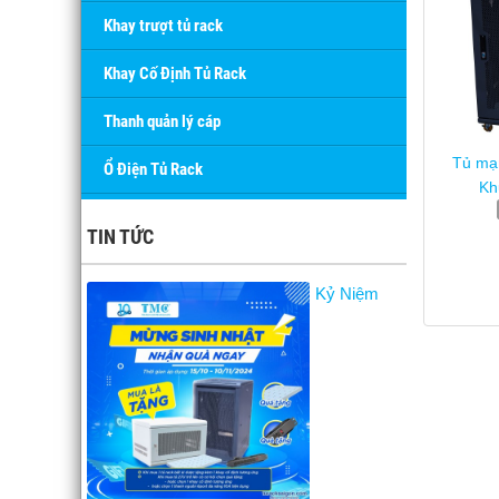
Khay trượt tủ rack
Khay Cố Định Tủ Rack
Thanh quản lý cáp
Tủ mạ
Ổ Điện Tủ Rack
Kh
TIN TỨC
Kỷ Niệm