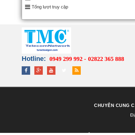
Tổng lượt truy cập
Hotline:
0949 299 992 -
02822 365 888
CHUYÊN CUNG CẤ
Đị
© Bản quyền thuộc về @2023 CÔNG TY TNHH MTV TỦ R