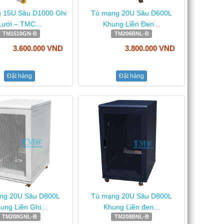
 15U Sâu D1000 Ghi
Tủ mạng 20U Sâu D600L
Lưới – TMC...
Khung Liền Đen...
TM1510GN-B
TM206BNL-B
3.600.000 VND
3.800.000 VND
Đặt hàng
Đặt hàng
ng 20U Sâu D800L
Tủ mạng 20U Sâu D800L
ung Liền Ghi...
Khung Liền đen...
TM208GNL-B
TM208BNL-B