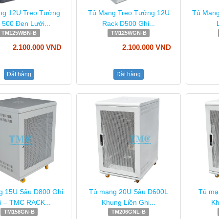
ng 12U Treo Tường
Tủ Mạng Treo Tường 12U
Tủ Mạng
 500 Đen Lưới...
Rack D500 Ghi...
TM125WBN-B
TM125WGN-B
2.100.000 VND
2.100.000 VND
Đặt hàng
Đặt hàng
g 15U Sâu D800 Ghi
Tủ mạng 20U Sâu D600L
Tủ mạ
i – TMC RACK...
Khung Liền Ghi...
Kh
TM158GN-B
TM206GNL-B