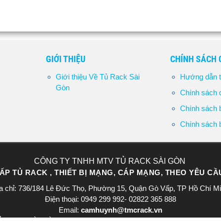
GIỚI THIỆU
CHÍNH SÁCH
Giới thiệu Về Tủ Rack Sài
Hướng dẫn t
Gòn
Chính sách đ
Chính sách b
Chính sách b
CÔNG TY TNHH MTV TỦ RACK SÀI GÒN
P TỦ RACK , THIẾT BỊ MẠNG, CÁP MẠNG, THEO YÊU C
a chỉ: 736/184 Lê Đức Thọ, Phường 15, Quận Gò Vấp, TP Hồ Chí M
Điện thoại: 0949 299 992- 02822 365 888​
Email:
camhuynh@tmcrack.vn
ACK SÀI GÒN - Giấy CNĐKDN: 0318221226 - Ngày cấp: 19/12/2023 