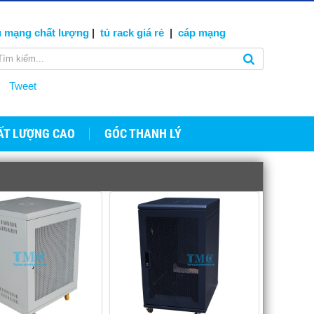
ủ mạng
chất lượng
|
tủ rack giá rẻ
|
cáp
mạng
Tweet
ẤT LƯỢNG CAO
GÓC THANH LÝ