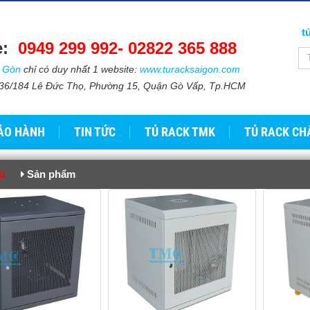
t
e:
0949 299 992-
02822 365 888​​
i Gòn
chỉ có duy nhất 1 website:
www.turacksaigon.com
: 736/184 Lê Đức Thọ, Phường 15, Quận Gò Vấp, Tp.HCM
ẢO HÀNH
TIN TỨC
TỦ RACK TMK
TỦ RACK CH
ủ
Sản phẩm