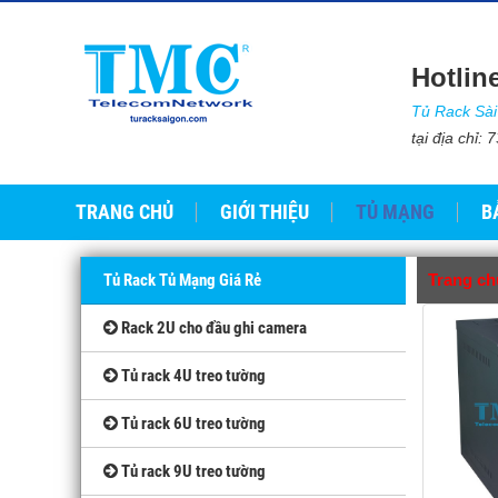
Hotlin
Tủ Rack Sà
tại địa chỉ
TRANG CHỦ
GIỚI THIỆU
TỦ MẠNG
B
Tủ Rack Tủ Mạng Giá Rẻ
Trang ch
Rack 2U cho đầu ghi camera
Tủ rack 4U treo tường
Tủ rack 6U treo tường
Tủ rack 9U treo tường