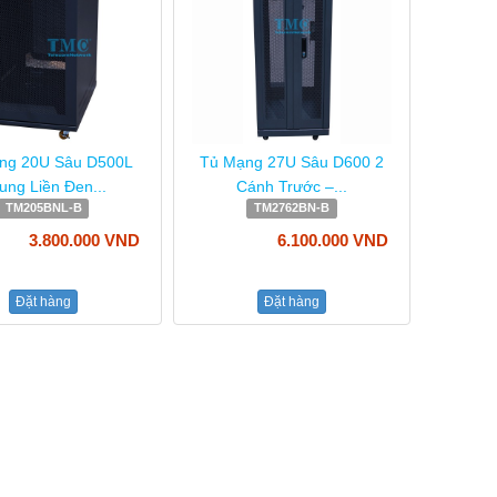
ng 20U Sâu D500L
Tủ Mạng 27U Sâu D600 2
ung Liền Đen...
Cánh Trước –...
TM205BNL-B
TM2762BN-B
3.800.000 VND
6.100.000 VND
Đặt hàng
Đặt hàng