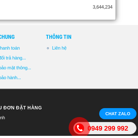
3,644,234
 CHUNG
THÔNG TIN
hanh toán
Liên hệ
ổi trả hàng...
ảo mật thông...
ảo hành...
ẦU ĐƠN ĐẶT HÀNG
CHAT ZALO
inh
0949 299 992
đăng ký lần đầu -Cơ quan cấp: Phòng Đăng ký kinh