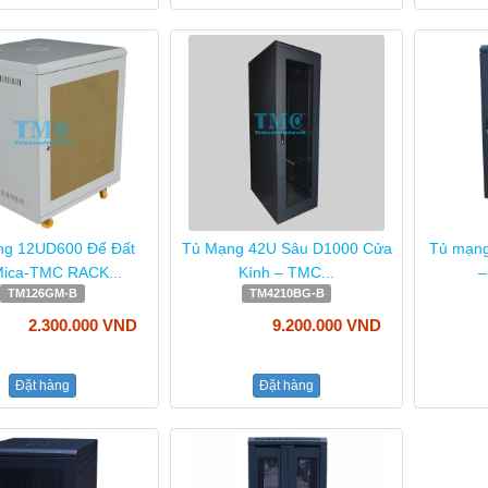
ng 12UD600 Để Đất
Tủ Mạng 42U Sâu D1000 Cửa
Tủ mạng
Mica-TMC RACK...
Kính – TMC...
–
TM126GM-B
TM4210BG-B
2.300.000 VND
9.200.000 VND
Đặt hàng
Đặt hàng