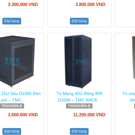
3.300.000 VND
3.800.000 VND
Đặt hàng
Đặt hàng
 15U Sâu D1000 Đen
Tủ Mạng 42U Rộng 800
Tủ mạ
Lưới – TMC...
D1000 – TMC RACK...
Kh
TM1510BN-B
TM42810BN-B
3.600.000 VND
11.200.000 VND
Đặt hàng
Đặt hàng